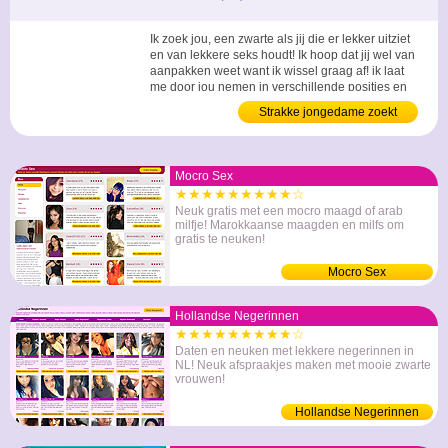
Ik zoek jou, een zwarte als jij die er lekker uitziet
en van lekkere seks houdt! Ik hoop dat jij wel van
aanpakken weet want ik wissel graag af! ik laat
me door jou nemen in verschillende posities en
voel me hierdoor echt een lustobject dat door jou
Strakke jongedame zoekt
bereden word! Ik doe ook niet moeilijk als jij is
donkere man
iets nieuws wilt proberen, ik hoop dus op een
hete ontmoeting met jou! ...
Mocro Sex
★★★★★★★★★☆
Neuk gratis met een mocro maagd of arab
milfje! Marokkaanse maagden en milfs om
gratis te neuken!
Mocro Sex
Hollandse Negerinnen
★★★★★★★★★☆
Daten en neuken met lekkere negerinnen in
NL! Neuk afspraakjes maken met mooie zwarte
vrouwen!
Hollandse Negerinnen