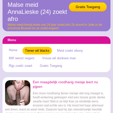
Malse meid
Gratis Toegang
AnnaLieske (24) zoekt
afro
Malse meid AnnaLieske van 24 jaar zoekt afro Ze woont in Jette in de
provincie Brussel en ze zoekt negers!
Menu
Home
Tiener wil blacks
Meid zoekt ebony
Milf wenst negers
Vrouw wil donkere man
Rijp zoekt zwart
Gratis Toegang
Een maagdelijk roodharig meisje leert nu
pijpen
Een mooi roodharig tiener meisje dat nog maagd is,
heeft verkering gekregen met een mooie grote sterke
zwarte man! Wat is ze blij! Kan ze eindelijk eens
ervaren wat echte sex is. Hij moet het haar allemaal
wel leren, want ze weet niets. Daarom laat hij zijn vriendinnetje heerlijk