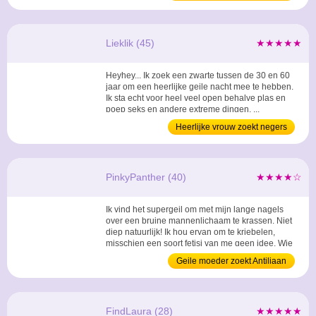
man
Lieklik (45)
★★★★★
Heyhey... Ik zoek een zwarte tussen de 30 en 60
jaar om een heerlijke geile nacht mee te hebben.
Ik sta echt voor heel veel open behalve plas en
poep seks en andere extreme dingen. ...
Heerlijke vrouw zoekt negers
PinkyPanther (40)
★★★★☆
Ik vind het supergeil om met mijn lange nagels
over een bruine mannenlichaam te krassen. Niet
diep natuurlijk! Ik hou ervan om te kriebelen,
misschien een soort fetisj van me geen idee. Wie
mag ik kriebelen? ...
Geile moeder zoekt Antiliaan
FindLaura (28)
★★★★★