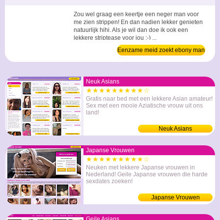
Zou wel graag een keertje een neger man voor
me zien strippen! En dan nadien lekker genieten
natuurlijk hihi. Als je wil dan doe ik ook een
lekkere striptease voor jou :-) ...
Eenzame meid zoekt ebony man
Neuk Asians
★★★★★★★★★☆
Gratis naar bed met een lekkere Asian amateur!
Sex met een mooie Aziatische vrouw uit ons
land!
Neuk Asians
Japanse Vrouwen
★★★★★★★★★☆
Neuken met lekkere Japanse vrouwen in
Nederland! Geile Japanse vrouwen die harde
sexdates zoeken!
Japanse Vrouwen
Geile Asians