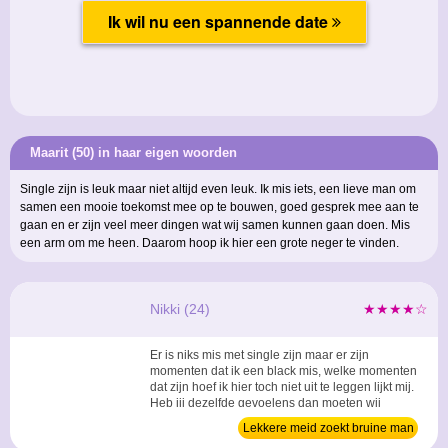
Maarit (50) in haar eigen woorden
Single zijn is leuk maar niet altijd even leuk. Ik mis iets, een lieve man om
samen een mooie toekomst mee op te bouwen, goed gesprek mee aan te
gaan en er zijn veel meer dingen wat wij samen kunnen gaan doen. Mis
een arm om me heen. Daarom hoop ik hier een grote neger te vinden.
Nikki (24)
★★★★☆
Er is niks mis met single zijn maar er zijn
momenten dat ik een black mis, welke momenten
dat zijn hoef ik hier toch niet uit te leggen lijkt mij.
Heb jij dezelfde gevoelens dan moeten wij
misschien eens kijken of onze verlangens het
Lekkere meid zoekt bruine man
zelfde zijn zodat wij het gemis bij elkaar kunnen