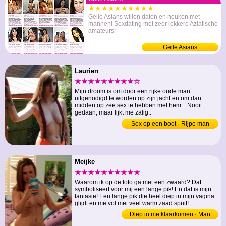
★★★★★★★★★★
Geile Asians willen daten en neuken met
mannen! Sexdating met zeer lekkere Aziatische
amateurs!
Geile Asians
Laurien
★★★★★★★★★☆
Mijn droom is om door een rijke oude man
uitgenodigd te worden op zijn jacht en om dan
midden op zee sex te hebben met hem... Nooit
gedaan, maar lijkt me zalig..
Sex op een boot · Rijpe man
Meijke
★★★★★★★★★★
Waarom ik op de foto ga met een zwaard? Dat
symboliseert voor mij een lange pik! En dat is mijn
fantasie! Een lange pik die heel diep in mijn vagina
glijdt en me vol met veel warm zaad spuit!
Diep in me klaarkomen · Man