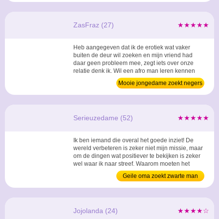
opvullen? ...
ZasFraz (27)
★★★★★
Heb aangegeven dat ik de erotiek wat vaker
buiten de deur wil zoeken en mijn vriend had
daar geen probleem mee, zegt iets over onze
relatie denk ik. Wil een afro man leren kennen
die me urenlang kan bezighouden met zijn
Mooie jongedame zoekt negers
heerlijke lichaam. ...
Serieuzedame (52)
★★★★★
Ik ben iemand die overal het goede inziet! De
wereld verbeteren is zeker niet mijn missie, maar
om de dingen wat positiever te bekijken is zeker
wel waar ik naar streef. Waarom moeten het
vandaag de dag allemaal zo snel en vlot en
Geile oma zoekt zwarte man
negatief? Ik wil gewoon een donkere man waar
ik een goed gesprek mee kan voeren, en
geregeld ook seks mee kan hebben. ...
Jojolanda (24)
★★★★☆