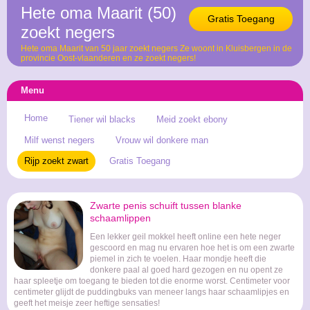
Hete oma Maarit (50)
Gratis Toegang
zoekt negers
Hete oma Maarit van 50 jaar zoekt negers Ze woont in Kluisbergen in de
provincie Oost-vlaanderen en ze zoekt negers!
Menu
Home
Tiener wil blacks
Meid zoekt ebony
Milf wenst negers
Vrouw wil donkere man
Rijp zoekt zwart
Gratis Toegang
Zwarte penis schuift tussen blanke
schaamlippen
Een lekker geil mokkel heeft online een hete neger
gescoord en mag nu ervaren hoe het is om een zwarte
piemel in zich te voelen. Haar mondje heeft die
donkere paal al goed hard gezogen en nu opent ze
haar spleetje om toegang te bieden tot die enorme worst. Centimeter voor
centimeter glijdt de puddingbuks van meneer langs haar schaamlipjes en
geeft het meisje zeer heftige sensaties!