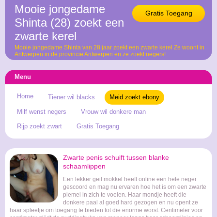
Mooie jongedame
Gratis Toegang
Shinta (28) zoekt een
zwarte kerel
Mooie jongedame Shinta van 28 jaar zoekt een zwarte kerel Ze woont in
Antwerpen in de provincie Antwerpen en ze zoekt negers!
Menu
Home
Tiener wil blacks
Meid zoekt ebony
Milf wenst negers
Vrouw wil donkere man
Rijp zoekt zwart
Gratis Toegang
Zwarte penis schuift tussen blanke
schaamlippen
Een lekker geil mokkel heeft online een hete neger
gescoord en mag nu ervaren hoe het is om een zwarte
piemel in zich te voelen. Haar mondje heeft die
donkere paal al goed hard gezogen en nu opent ze
haar spleetje om toegang te bieden tot die enorme worst. Centimeter voor