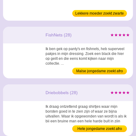
Lekkere moeder zoekt zwarte
man
FishNets (28)
★★★★★
Ik ben gek op panty's en fishnets, heb superveel
pakjes in mijn dressing. Zoek een black die hier
op geilt en die eens komt kijken naar mijn
collectie. ...
Malse jongedame zoekt afro
Driebobbels (28)
★★★★★
Ik draag ontzettend graag shirtjes waar mijn
borsten goed in te zien zijn of waar ze bijna
uitvallen. Waar ik opgewonden van wordt is als ik
bij een bruine man een hele harde bult in zijn
broek zie. ...
Hete jongedame zoekt afro