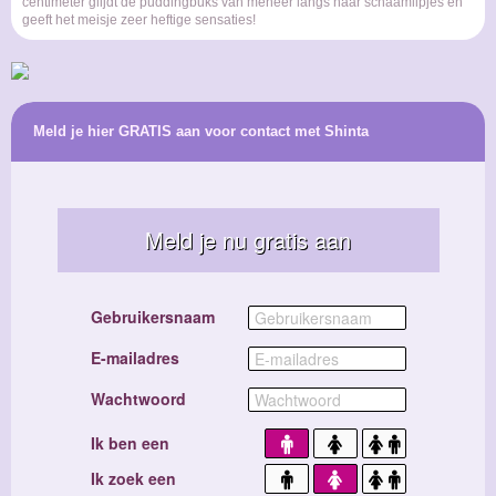
centimeter glijdt de puddingbuks van meneer langs haar schaamlipjes en
geeft het meisje zeer heftige sensaties!
Meld je hier GRATIS aan voor contact met Shinta