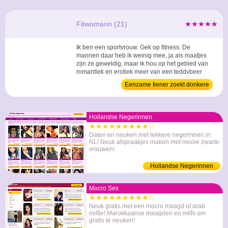
Fitwomann (21)
★★★★★
Ik ben een sportvrouw. Gek op fitness. De
mannen daar heb ik weinig mee, ja als maatjes
zijn ze geweldig, maar ik hou op het gebied van
romantiek en erotiek meer van een teddybeer
van een neger. Denk jij dat te zijn? En hou jij van
Eenzame tiener zoekt donkere
een fitwoman? Dan hoop ik snel iets te horen. ...
man
Hollandse Negerinnen
★★★★★★★★★☆
Daten en neuken met lekkere negerinnen in
NL! Neuk afspraakjes maken met mooie zwarte
vrouwen!
Hollandse Negerinnen
Mocro Sex
★★★★★★★★★☆
Neuk gratis met een mocro maagd of arab
milfje! Marokkaanse maagden en milfs om
gratis te neuken!