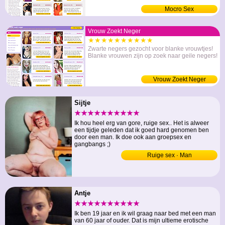
Mocro Sex
Vrouw Zoekt Neger
★★★★★★★★★★
Zwarte negers gezocht voor blanke vrouwtjes!
Blanke vrouwen zijn op zoek naar geile negers!
Vrouw Zoekt Neger
Sijtje
★★★★★★★★★★
Ik hou heel erg van gore, ruige sex.. Het is alweer
een tijdje geleden dat ik goed hard genomen ben
door een man. Ik doe ook aan groepsex en
gangbangs ;)
Ruige sex · Man
Antje
★★★★★★★★★★
Ik ben 19 jaar en ik wil graag naar bed met een man
van 60 jaar of ouder. Dat is mijn ultieme erotische